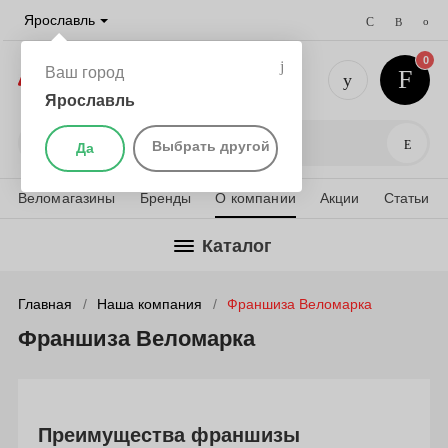
Ярославль
0
Ваш город
Ярославль
+7 (4852)
Поис
Выбрать другой
Да
Веломагазины
Бренды
О компании
Акции
Статьи
Каталог
Главная
Наша компания
Франшиза Веломарка
Франшиза Веломарка
Преимущества франшизы