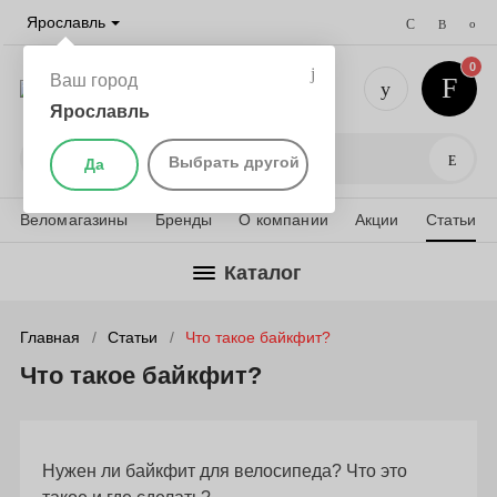
Ярославль
0
Ваш город
Ярославль
+7 (4852)
Поис
Выбрать другой
Да
Веломагазины
Бренды
О компании
Акции
Статьи
Каталог
Главная
Статьи
Что такое байкфит?
Что такое байкфит?
Нужен ли байкфит для велосипеда? Что это