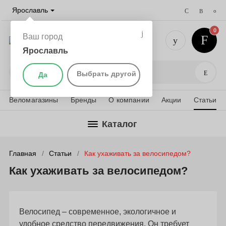
Ярославль
0
Ваш город
Ярославль
+7 (4852)
Поис
Выбрать другой
Да
Веломагазины
Бренды
О компании
Акции
Статьи
Каталог
Главная
Статьи
Как ухаживать за велосипедом?
Как ухаживать за велосипедом?
Велосипед – современное, экологичное и
удобное средство передвижения. Он требует