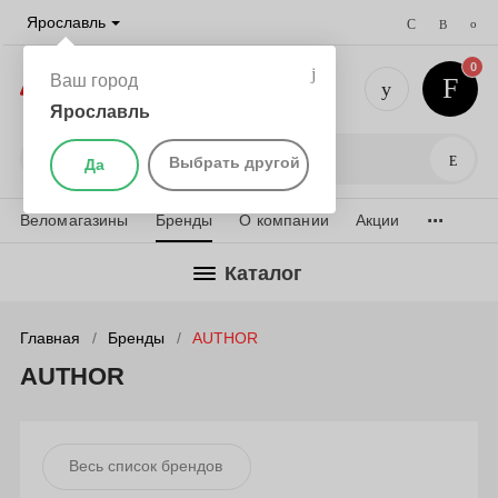
Ярославль
0
Ваш город
Ярославль
+7 (4852)
Поис
Выбрать другой
Да
...
Веломагазины
Бренды
О компании
Акции
Каталог
Главная
Бренды
AUTHOR
AUTHOR
Весь список брендов