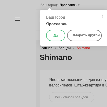
Ваш город:
Ярославль
Велосипеды в
Ваш город
Ярославле
Каталог
самокаты, бегов
Ярославль
запчасти
Выбрать другой
Веломагазины
Да
Бренды
О компании
Главная
Бренды
Shimano
Shimano
Японская компания, один из кр
велосипедов. Штаб-квартира в 
Весь список брендов