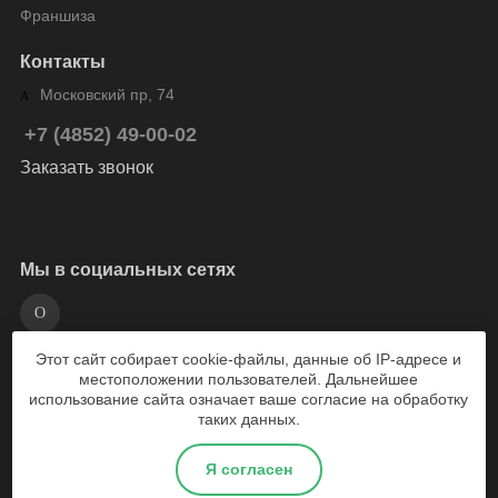
Франшиза
Контакты
Московский пр, 74
+7 (4852) 49-00-02
Заказать звонок
Мы в социальных сетях
Этот сайт собирает cookie-файлы, данные об IP-адресе и
разработка сайта Weboil
местоположении пользователей. Дальнейшее
использование сайта означает ваше согласие на обработку
таких данных.
2026 © Веломарка - магазин велосипедов Ярославль
Я согласен
Политика конфиденциальности