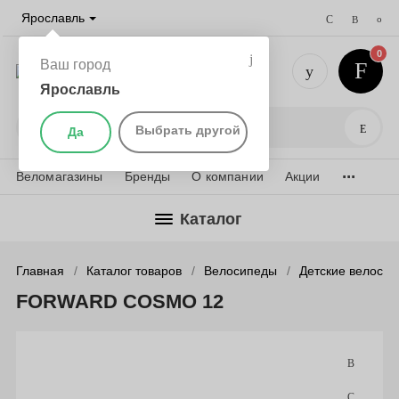
Ярославль
0
Ваш город
Ярославль
+7 (4852)
Поис
Выбрать другой
Да
...
Веломагазины
Бренды
О компании
Акции
Каталог
Главная
Каталог товаров
Велосипеды
Детские велоси
FORWARD COSMO 12