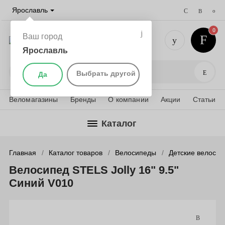
Ярославль
0
Ваш город
Ярославль
+7 (4852)
Поис
Выбрать другой
Да
Веломагазины
Бренды
О компании
Акции
Статьи
Каталог
Главная
Каталог товаров
Велосипеды
Детские велоси
Велосипед STELS Jolly 16" 9.5"
Синий V010