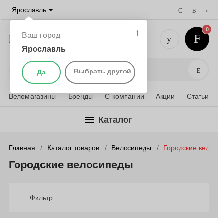
Ярославль
0
Ваш город
Ярославль
+7 (4852)
Поис
Выбрать другой
Да
Веломагазины
Бренды
О компании
Акции
Статьи
Каталог
Главная
Каталог товаров
Велосипеды
Городские вело
Городские велосипеды
Фильтр