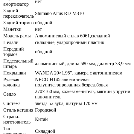
нет
амортизатор
Задний
Shimano Altus RD-M310
переключатель
Задний тормоз
ободной
Манетки
нет
Модель рамы
Алюминиевый сплав 6061,складной
Педали
складные, ударопрочный пластик
Передний
ободной
тормоз
Подседельный
алюминиевый, длина 580 мм, диаметр 33,9 мм
штырь
Покрышки
WANDA 20×1,95″, камера с автониппелем
Рулевая
NECO H145 алюминиевая
колонка
полуинтегрированная безрезьбовая
270×160 мм, кожезаменитель, мягкий упругий
Седло
наполнитель
Система
звезда 52 зуба, шатуны 170 мм
Стиль катания
Городской
Страна-
Китай
изготовитель
Тип
Складной
велосипеда